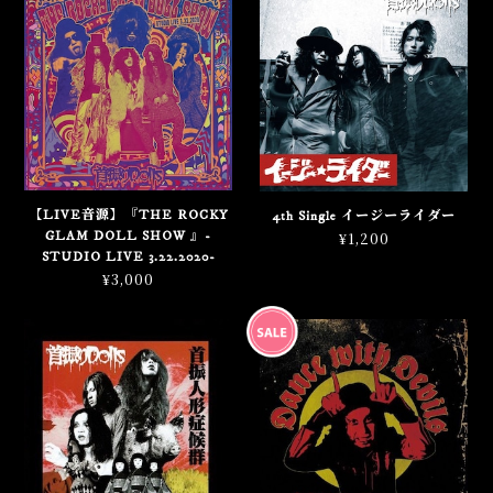
【LIVE音源】『THE ROCKY
4th Single イージーライダー
GLAM DOLL SHOW 』-
¥1,200
STUDIO LIVE 3.22.2020-
¥3,000