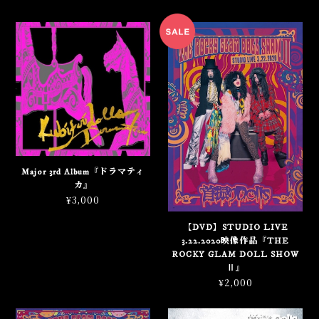
Major 3rd Album『ドラマティ
カ』
¥3,000
【DVD】STUDIO LIVE
3.22.2020映像作品『THE
ROCKY GLAM DOLL SHOW
Ⅱ』
¥2,000