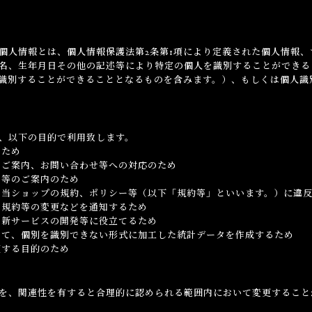
リシー（以下「本プライバシーポリシー」といいます。）に従い、適切
個人情報とは、個人情報保護法第2条第1項により定義された個人情報
名、生年月日その他の記述等により特定の個人を識別することができる
識別することができることとなるものを含みます。）、もしくは個人識
、以下の目的で利用致します。
のため
るご案内、お問い合わせ等への対応のため
ス等のご案内のため
る当ショップの規約、ポリシー等（以下「規約等」といいます。）に違
る規約等の変更などを通知するため
、新サービスの開発等に役立てるため
して、個別を識別できない形式に加工した統計データを作成するため
随する目的のため
を、関連性を有すると合理的に認められる範囲内において変更すること