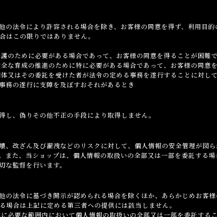
他の法令により許容される場合を除き、お客様の同意を得ず、利用目的
合はこの限りではありません。
保護のために必要がある場合であって、お客様の同意を得ることが困難
健全な育成の推進のために特に必要がある場合であって、お客様の同意
団体又はその委託を受けた者が法令の定める事務を遂行することに対し
事務の遂行に支障を及ぼすおそれがあるとき
得し、偽りその他不正の手段により取得しません。
壊、改ざん及び漏洩などのリスクに対して、個人情報の安全管理が図ら
。また、当ショップは、個人情報の取扱いの全部又は一部を委託する場
切な監督を行います。
他の法令に基づき開示が認められる場合を除くほか、あらかじめお客様
る場合は上記に定める第三者への提供には該当しません。
成に必要な範囲内において個人情報の取扱いの全部又は一部を委託する