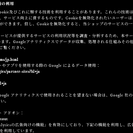
技術の利用
ookie及びこれに類する技術を利用することがあります。これらの技
、サービス向上に資するものです。Cookieを無効化されたいユーザー
ことができます。但し、Cookieを無効化すると、当ショップのサービス
ービスが提供するサービスの利用状況等を調査・分析するため、本サービス上
ています。Googleアナリティクスでデータが収集、処理される仕組みその他
ご覧ください。
ms/jp.html
イトやアプリを使用する際の Google によるデータ使用：
ies/partner-sites?hl=ja
l=ja
gle アナリティクスで使用されることを望まない場合は、Google 社の提
さい。
ウト アドオン：
ptout
Analyticsの広告向けの機能」を有効にしており、下記の機能を利用し、広告や
ieを利用しています。